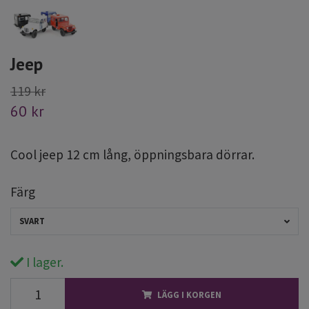
Jeep
119 kr
60 kr
Cool jeep 12 cm lång, öppningsbara dörrar.
Färg
SVART
I lager.
LÄGG I KORGEN