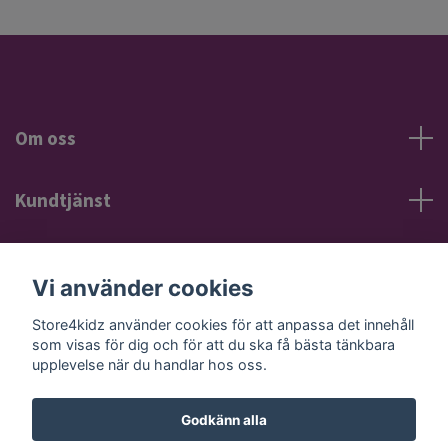
Om oss
Kundtjänst
Information
Vi använder cookies
Sociala medier
Store4kidz använder cookies för att anpassa det innehåll
som visas för dig och för att du ska få bästa tänkbara
upplevelse när du handlar hos oss.
Godkänn alla