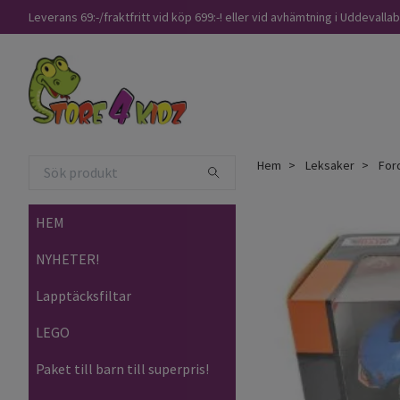
Leverans 69:-/fraktfritt vid köp 699:-! eller vid avhämtning i Uddevalla
Hem
Leksaker
Ford
HEM
NYHETER!
Lapptäcksfiltar
LEGO
Paket till barn till superpris!