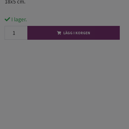
18x5 cm.
I lager.
LÄGG I KORGEN