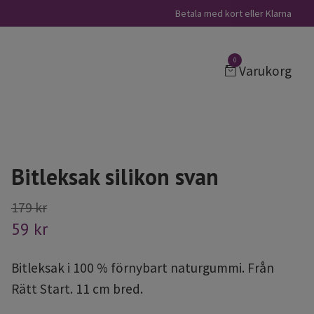
Betala med kort eller Klarna
0
Varukorg
Bitleksak silikon svan
179 kr
59 kr
Bitleksak i 100 % förnybart naturgummi. Från
Rätt Start. 11 cm bred.