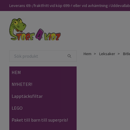
Leverans 69:-/fraktfritt vid köp 699:-! eller vid avhämtning i Uddevalla
Hem
Leksaker
Bitl
HEM
NYHETER!
Lapptäcksfiltar
LEGO
Paket till barn till superpris!