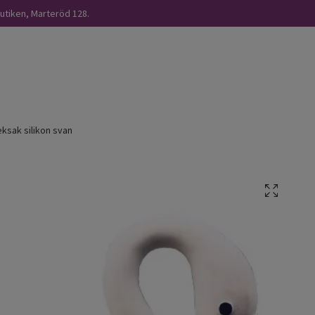
butiken, Marteröd 128.
eksak silikon svan