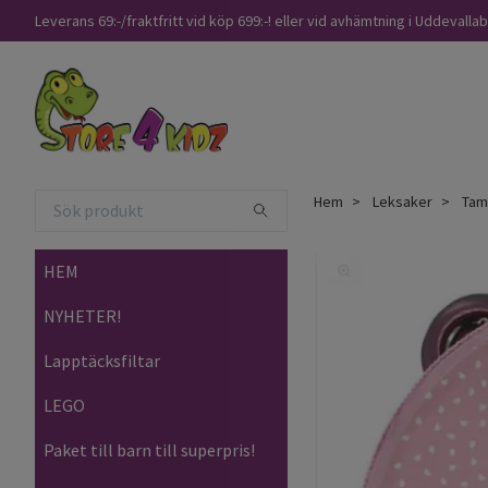
Leverans 69:-/fraktfritt vid köp 699:-! eller vid avhämtning i Uddevalla
Hem
Leksaker
Tamb
HEM
NYHETER!
Lapptäcksfiltar
LEGO
Paket till barn till superpris!