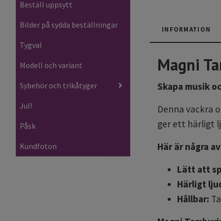
Beställ uppsytt
Bilder på sydda beställningar
INFORMATION
Tygval
Magni Ta
Modell och variant
Sybehör och trikåtyger
Skapa musik o
Jul!
Denna vackra oc
ger ett härligt 
Påsk
Här är några av
Kundfoton
Lätt att s
Härligt lju
Hållbar:
Ta