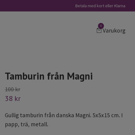
Betala med kort eller Klarna
0
Varukorg
Tamburin från Magni
100 kr
38 kr
Gullig tamburin från danska Magni. 5x5x15 cm. I
papp, trä, metall.