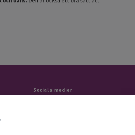
k och dans.
Den är också ett bra sätt att
Sociala medier
Facebook
Instagram
r