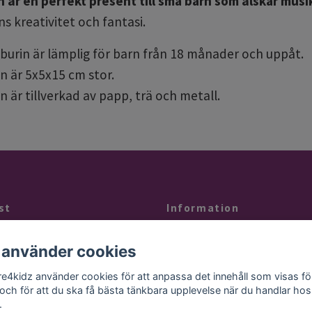
 är en perfekt present till små barn som älskar musi
 kreativitet och fantasi.
urin är lämplig för barn från 18 månader och uppåt.
 är 5x5x15 cm stor.
 är tillverkad av papp, trä och metall.
st
Information
å svar på något kontaktar du oss på
Kontakt
 använder cookies
gtid eller mailar till
Köpvillkor
ail.se
re4kidz använder cookies för att anpassa det innehåll som visas fö
Butiken
 och för att du ska få bästa tänkbara upplevelse när du handlar hos
.