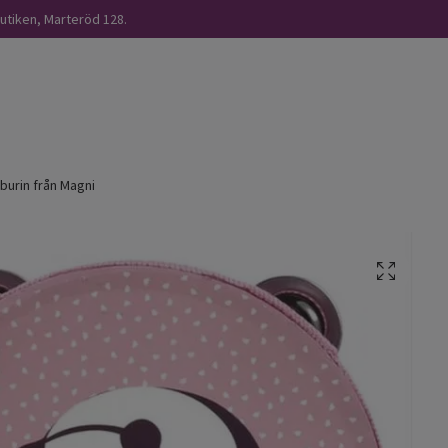
butiken, Marteröd 128.
urin från Magni