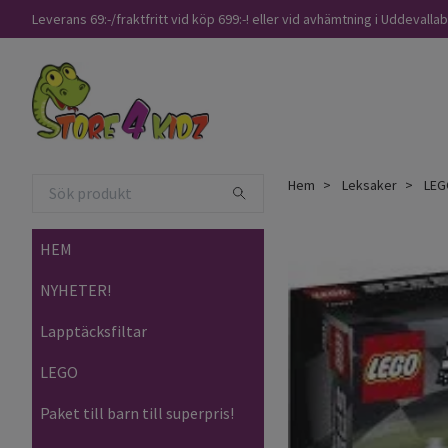
Leverans 69:-/fraktfritt vid köp 699:-! eller vid avhämtning i Uddevalla
Hem
Leksaker
LEG
HEM
NYHETER!
Lapptäcksfiltar
LEGO
Paket till barn till superpris!