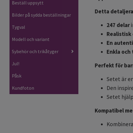
Beställ uppsytt
Detta detaljera
Bilder på sydda beställningar
247 delar
Tygval
Realistisk
Modell och variant
En autent
Enkla och 
Sybehör och trikåtyger
Jul!
Perfekt för bar
Påsk
Setet är e
Den inspire
Kundfoton
Setet hjäl
Kompatibel me
Kombinera 