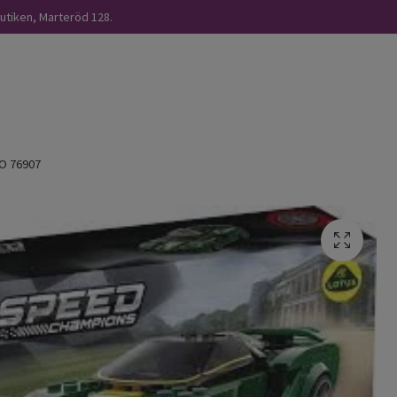
butiken, Marteröd 128.
O 76907