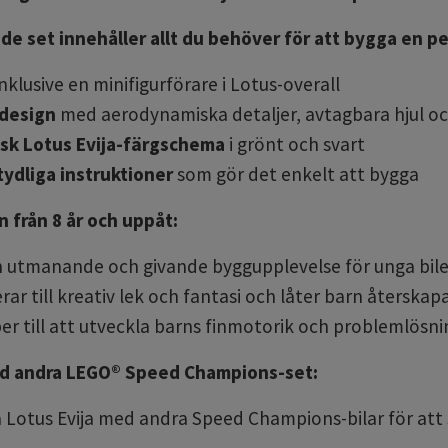
de set innehåller allt du behöver för att bygga en pe
inklusive en minifigurförare i Lotus-overall
 design
med aerodynamiska detaljer,
avtagbara hjul o
isk Lotus Evija-färgschema
i grönt och svart
tydliga instruktioner
som gör det enkelt att bygga
n från 8 år och uppåt:
n utmanande och givande byggupplevelse för unga bile
rar till kreativ lek och fantasi och låter barn återskapa
per till att utveckla barns finmotorik och problemlösn
d andra LEGO® Speed Champions-set:
Lotus Evija med andra Speed Champions-bilar för att s