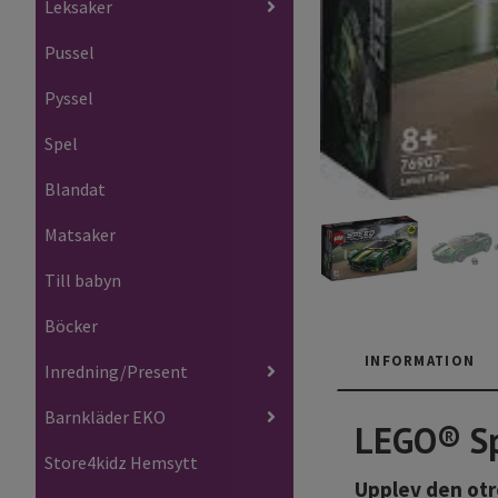
Leksaker
Pussel
Pyssel
Spel
Blandat
Matsaker
Till babyn
Böcker
INFORMATION
Inredning/Present
Barnkläder EKO
LEGO® Sp
Store4kidz Hemsytt
Upplev den otr