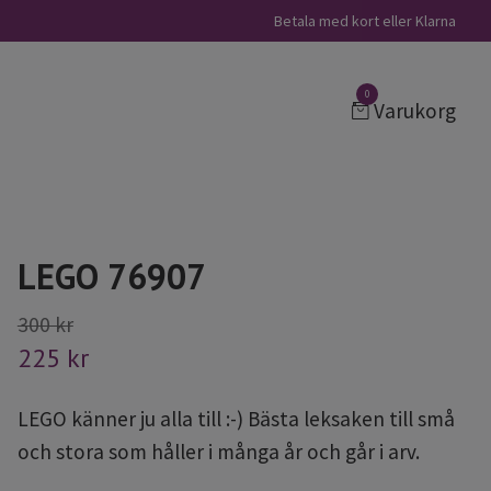
Betala med kort eller Klarna
0
Varukorg
LEGO 76907
300 kr
225 kr
LEGO känner ju alla till :-) Bästa leksaken till små
och stora som håller i många år och går i arv.