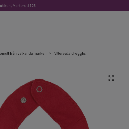
butiken, Marteröd 128.
omull från välkända märken
Villervalla dregglis