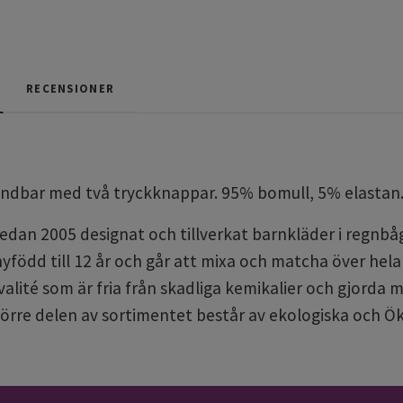
RECENSIONER
ändbar med två tryckknappar. 95% bomull, 5% elastan
edan 2005 designat och tillverkat barnkläder i regnbåg
 nyfödd till 12 år och går att mixa och matcha över hel
valité som är fria från skadliga kemikalier och gjor
örre delen av sortimentet består av ekologiska och Ök