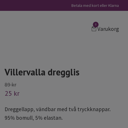
Betala med kort eller Klarna
0
Varukorg
Villervalla dregglis
89 kr
25 kr
Dreggellapp, vändbar med två tryckknappar.
95% bomull, 5% elastan.