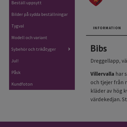
Beställ uppsytt
Bilder på sydda beställningar
Tygval
INFORMATION
Modell och variant
Bibs
Sybehör och trikåtyger
Dreggellapp, v
Jul!
Påsk
Villervalla
har s
och tjejer från
Kundfoton
kläder av hög k
värdekedjan. St