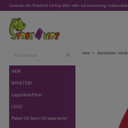
Leverans 69:-/fraktfritt vid köp 699:-! eller vid avhämtning i Uddevalla
Hem
Barnkläder i ekob
HEM
NYHETER!
Lapptäcksfiltar
LEGO
Paket till barn till superpris!