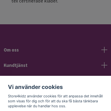
tex certifierade kläder.
Om oss
Kundtjänst
Information
Vi använder cookies
Sociala medier
Store4kidz använder cookies för att anpassa det innehåll
som visas för dig och för att du ska få bästa tänkbara
upplevelse när du handlar hos oss.