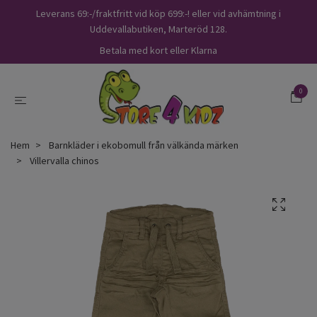
Leverans 69:-/fraktfritt vid köp 699:-! eller vid avhämtning i
Uddevallabutiken, Marteröd 128.
Betala med kort eller Klarna
0
Hem
Barnkläder i ekobomull från välkända märken
Villervalla chinos