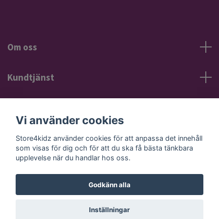
Om oss
Kundtjänst
Information
Vi använder cookies
Sociala medier
Store4kidz använder cookies för att anpassa det innehåll
som visas för dig och för att du ska få bästa tänkbara
upplevelse när du handlar hos oss.
Godkänn alla
© 2026 Store4kidz
Powered by Quickbutik
Inställningar