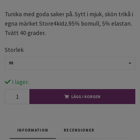
Tunika med goda saker på. Sytt i mjuk, skön trikå i
egna märket Store4kidz.95% bomull, 5% elastan.
Tvätt 40 grader.
Storlek
98
I lager.
LÄGG I KORGEN
INFORMATION
RECENSIONER