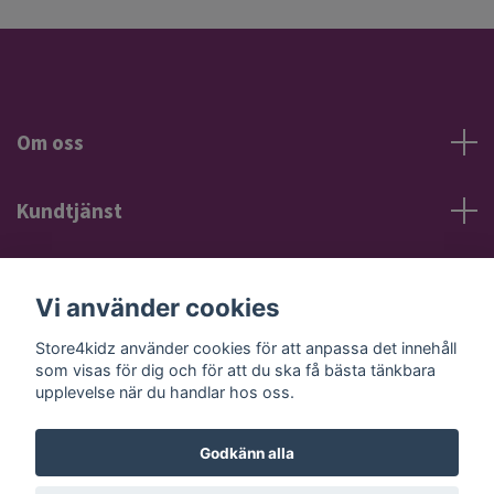
Om oss
Kundtjänst
Information
Vi använder cookies
Sociala medier
Store4kidz använder cookies för att anpassa det innehåll
som visas för dig och för att du ska få bästa tänkbara
upplevelse när du handlar hos oss.
Godkänn alla