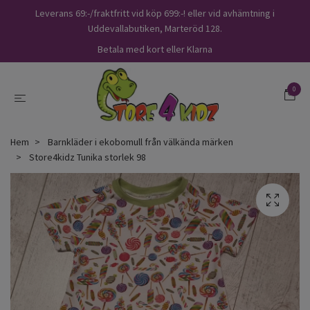
Leverans 69:-/fraktfritt vid köp 699:-! eller vid avhämtning i
Uddevallabutiken, Marteröd 128.
Betala med kort eller Klarna
0
Hem
Barnkläder i ekobomull från välkända märken
Store4kidz Tunika storlek 98