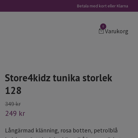
Betala med kort eller Klarna
0
Varukorg
Store4kidz tunika storlek
128
349 kr
249 kr
Långärmad klänning, rosa botten, petrolblå