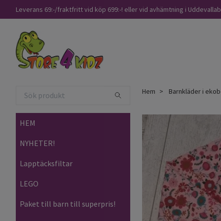
Leverans 69:-/fraktfritt vid köp 699:-! eller vid avhämtning i Uddevalla
Hem
Barnkläder i ekob
HEM
NYHETER!
Lapptäcksfiltar
LEGO
Paket till barn till superpris!