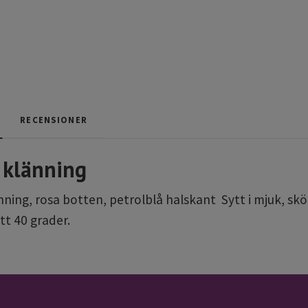
RECENSIONER
klänning
ing, rosa botten, petrolblå halskant Sytt i mjuk, skö
tt 40 grader.