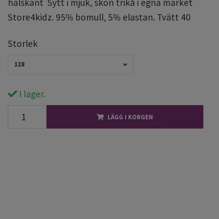
halskant Sytt i mjuk, skön trikå i egna märket
Store4kidz. 95% bomull, 5% elastan. Tvätt 40
Storlek
128
I lager.
LÄGG I KORGEN