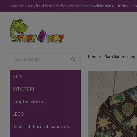
Leverans 69:-/fraktfritt vid köp 699:-! eller vid avhämtning i Uddevalla
Hem
Barnkläder i ekob
HEM
NYHETER!
Lapptäcksfiltar
LEGO
Paket till barn till superpris!