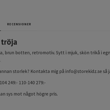
RECENSIONER
tröja
, brun botten, retromotiv. Sytt i mjuk, skön trikå i e
.
a annan storlek? Kontakta mig på
info@storekidz.se
så j
-104 249:- 110-140 279:-
kan sys mot något högre pris.