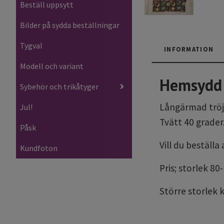
Beställ uppsytt
Bilder på sydda beställningar
Tygval
INFORMATION
Modell och variant
Hemsydd 
Sybehör och trikåtyger
Långärmad tröja
Jul!
Tvätt 40 grader
Påsk
Vill du beställ
Kundfoton
Pris; storlek 80
Större storlek 