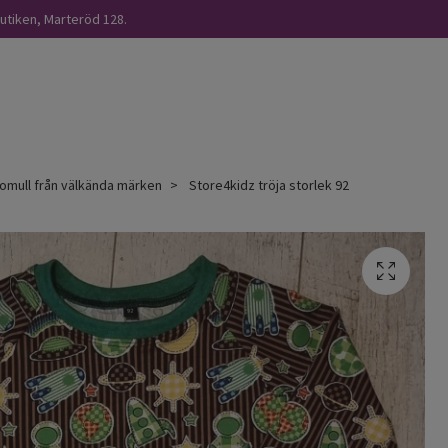
butiken, Marteröd 128.
omull från välkända märken
Store4kidz tröja storlek 92