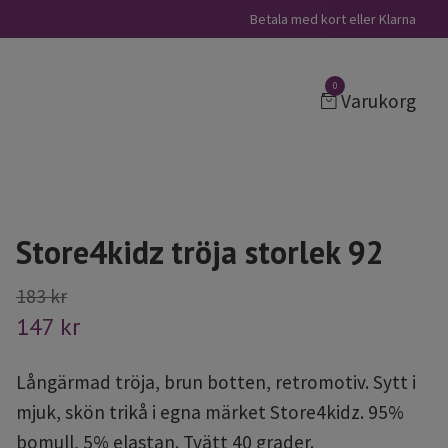
Betala med kort eller Klarna
0
Varukorg
Store4kidz tröja storlek 92
183 kr
147 kr
Långärmad tröja, brun botten, retromotiv. Sytt i
mjuk, skön trikå i egna märket Store4kidz. 95%
bomull, 5% elastan. Tvätt 40 grader.