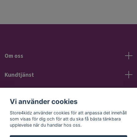
Om oss
Kundtjänst
Information
Vi använder cookies
Sociala medier
Store4kidz använder cookies för att anpassa det innehåll
som visas för dig och för att du ska få bästa tänkbara
upplevelse när du handlar hos oss.