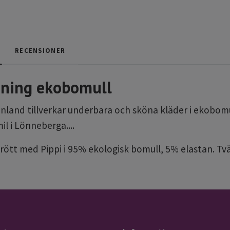
RECENSIONER
nning ekobomull
inland tillverkar underbara och sköna kläder i ekobom
l i Lönneberga....
 rött med Pippi i 95% ekologisk bomull, 5% elastan. Tv