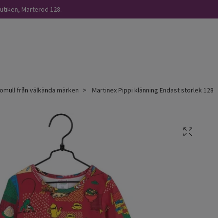
butiken, Marteröd 128.
omull från välkända märken
Martinex Pippi klänning Endast storlek 128