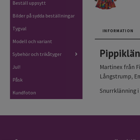
Beställ uppsytt
Bilder på sydda beställningar
Tygval
INFORMATION
Modell och variant
Pippiklä
Sybehör och trikåtyger
Martinex från F
Jul!
Långstrump, Emi
Påsk
Snurrklänning i
Kundfoton