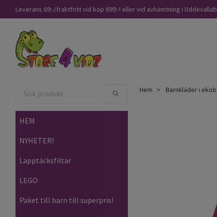
Leverans 69:-/fraktfritt vid köp 699:-! eller vid avhämtning i Uddevalla
Hem
Barnkläder i ekob
HEM
NYHETER!
Lapptäcksfiltar
LEGO
Paket till barn till superpris!