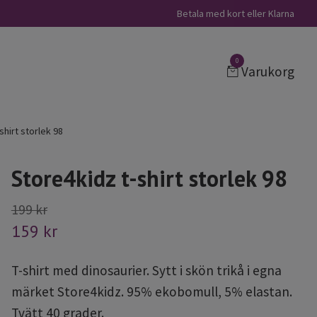
Betala med kort eller Klarna
0
Varukorg
shirt storlek 98
Store4kidz t-shirt storlek 98
199 kr
159 kr
T-shirt med dinosaurier. Sytt i skön trikå i egna
märket Store4kidz. 95% ekobomull, 5% elastan.
Tvätt 40 grader.