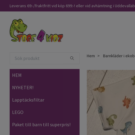
Leverans 69:-/fraktfritt vid köp 699:-! eller vid avhämtning i Uddevalla
Hem
Barnkläder i ekob
HEM
NYHETER!
Lapptäcksfiltar
LEGO
Paket till barn till superpris!