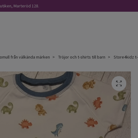
butiken, Marteröd 128.
omull från välkända märken
Tröjor och t-shirts till barn
Store4kidz t-