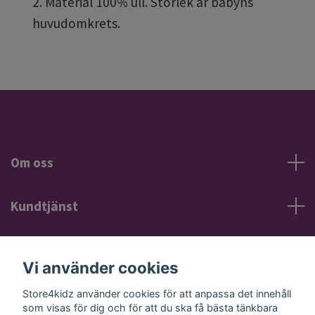
2. Material 100% ull. Storlek är babyns
huvudomkrets.
Om oss
Kundtjänst
Information
Vi använder cookies
Sociala medier
Store4kidz använder cookies för att anpassa det innehåll
som visas för dig och för att du ska få bästa tänkbara