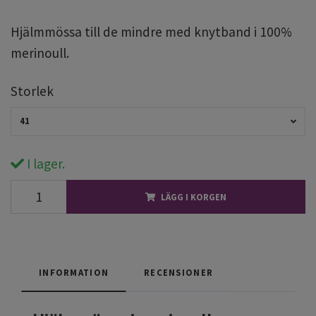
Hjälmmössa till de mindre med knytband i 100%
merinoull.
Storlek
41
I lager.
LÄGG I KORGEN
INFORMATION
RECENSIONER