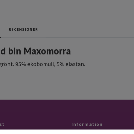
RECENSIONER
ed bin Maxomorra
 grönt. 95% ekobomull, 5% elastan.
st
Information