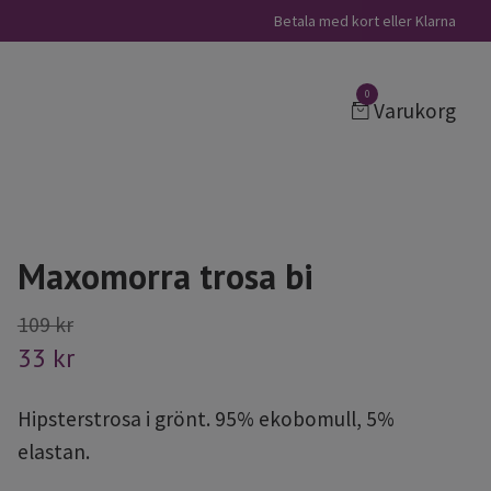
Betala med kort eller Klarna
0
Varukorg
Maxomorra trosa bi
109 kr
33 kr
Hipsterstrosa i grönt. 95% ekobomull, 5%
elastan.