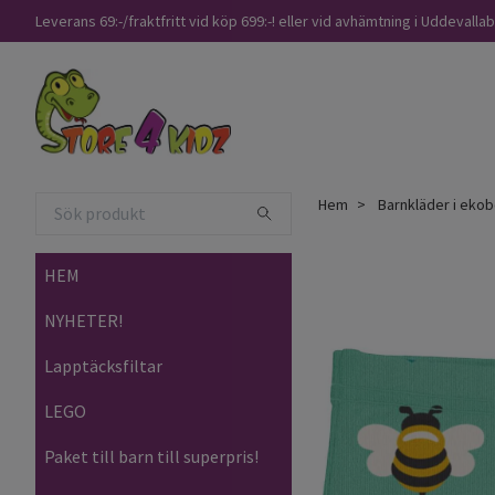
Leverans 69:-/fraktfritt vid köp 699:-! eller vid avhämtning i Uddevalla
Hem
Barnkläder i ekob
HEM
NYHETER!
Lapptäcksfiltar
LEGO
Paket till barn till superpris!