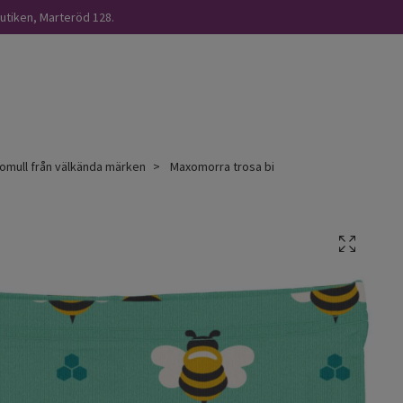
butiken, Marteröd 128.
omull från välkända märken
Maxomorra trosa bi