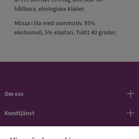
hållbara, ekologiska kläder.
Mössa i lila med svanmotiv. 95%
ekobomull, 5% elastan. Tvätt 40 grader.
Om oss
Kundtjänst
Information