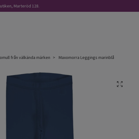
butiken, Marteröd 128.
omull från välkända märken
Maxomorra Leggings marinblå