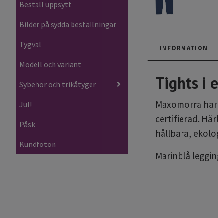
Beställ uppsytt
Bilder på sydda beställningar
Tygval
INFORMATION
Modell och variant
Tights i
Sybehör och trikåtyger
Maxomorra har en
Jul!
certifierad. Hä
Påsk
hållbara, ekolo
Kundfoton
Marinblå leggin