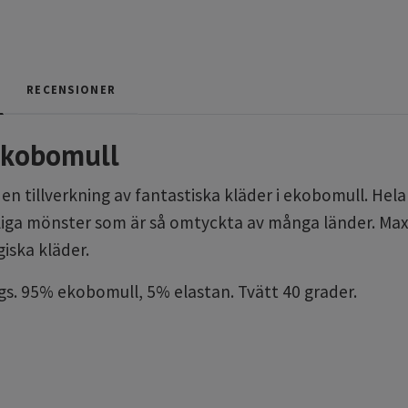
RECENSIONER
 ekobomull
 tillverkning av fantastiska kläder i ekobomull. Hela ke
rliga mönster som är så omtyckta av många länder. Max
giska kläder.
gs. 95% ekobomull, 5% elastan. Tvätt 40 grader.