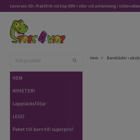
Leverans 69:-/fraktfritt vid köp 699:-! eller vid avhämtning i Uddevalla
Hem
Barnkläder i ekob
HEM
NYHETER!
Lapptäcksfiltar
LEGO
Paket till barn till superpris!