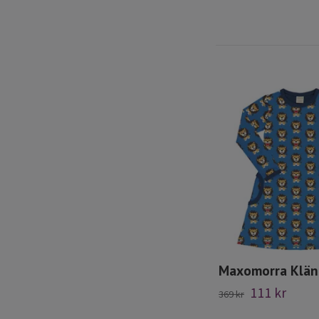
Maxomorra Klän
111 kr
369 kr