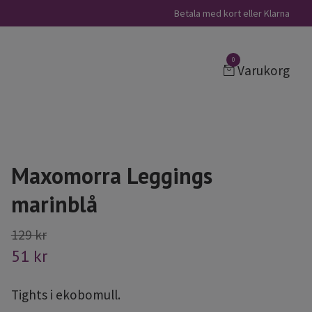
Betala med kort eller Klarna
0
Varukorg
Maxomorra Leggings
marinblå
129 kr
51 kr
Tights i ekobomull.