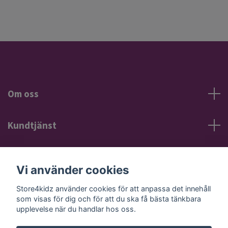
Om oss
Kundtjänst
Information
Vi använder cookies
Sociala medier
Store4kidz använder cookies för att anpassa det innehåll
som visas för dig och för att du ska få bästa tänkbara
upplevelse när du handlar hos oss.