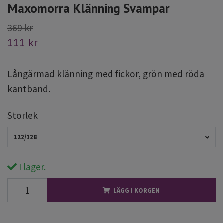
Maxomorra Klänning Svampar
369 kr
111 kr
Långärmad klänning med fickor, grön med röda
kantband.
Storlek
122/128
I lager.
LÄGG I KORGEN