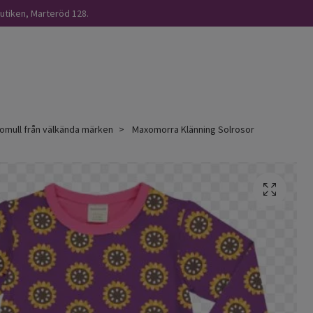
butiken, Marteröd 128.
omull från välkända märken
Maxomorra Klänning Solrosor