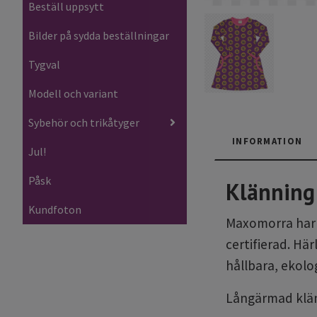
Beställ uppsytt
Bilder på sydda beställningar
Tygval
Modell och variant
Sybehör och trikåtyger
INFORMATION
Jul!
Påsk
Klänning
Kundfoton
Maxomorra har en
certifierad. Hä
hållbara, ekolo
Långärmad klänn