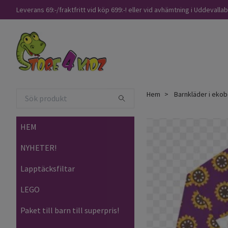
Leverans 69:-/fraktfritt vid köp 699:-! eller vid avhämtning i Uddevalla
Hem
Barnkläder i ekob
HEM
NYHETER!
Lapptäcksfiltar
LEGO
Paket till barn till superpris!