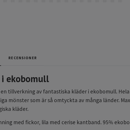
RECENSIONER
 i ekobomull
 tillverkning av fantastiska kläder i ekobomull. Hela ke
rliga mönster som är så omtyckta av många länder. Max
giska kläder.
ing med fickor, lila med cerise kantband. 95% ekobom