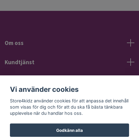
Om oss
Kundtjänst
Information
Vi använder cookies
Sociala medier
Store4kidz använder cookies för att anpassa det innehåll
som visas för dig och för att du ska få bästa tänkbara
upplevelse när du handlar hos oss.
Godkänn alla