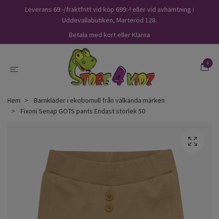
Leverans 69:-/fraktfritt vid köp 699:-! eller vid avhämtning i
Uddevallabutiken, Marteröd 128.
Betala med kort eller Klarna
0
Hem
Barnkläder i ekobomull från välkända märken
Fixoni Senap GOTS pants Endast storlek 50