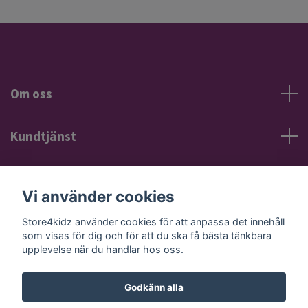
Om oss
Kundtjänst
Information
Vi använder cookies
Sociala medier
Store4kidz använder cookies för att anpassa det innehåll
som visas för dig och för att du ska få bästa tänkbara
upplevelse när du handlar hos oss.
Godkänn alla