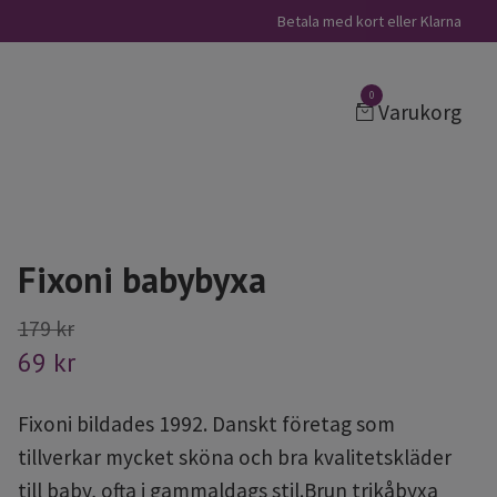
Betala med kort eller Klarna
0
Varukorg
Fixoni babybyxa
179 kr
69 kr
Fixoni bildades 1992. Danskt företag som
tillverkar mycket sköna och bra kvalitetskläder
till baby, ofta i gammaldags stil.Brun trikåbyxa