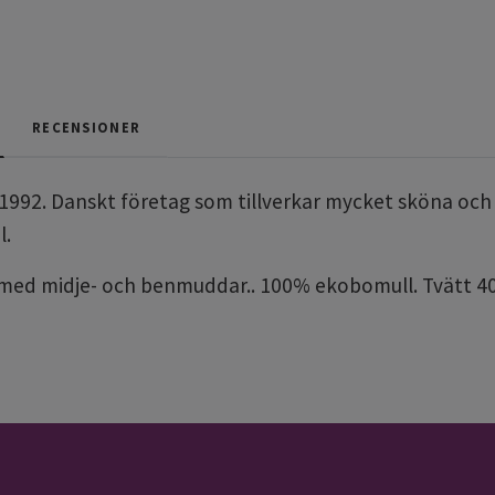
RECENSIONER
1992. Danskt företag som tillverkar mycket sköna och br
l.
 med midje- och benmuddar.. 100% ekobomull. Tvätt 40