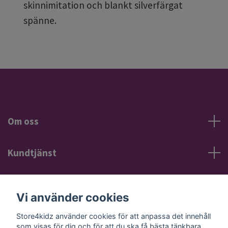
skinnimitation och blankt silverfärgat
spänne.
Om oss
Kundtjänst
Information
Vi använder cookies
Sociala medier
Store4kidz använder cookies för att anpassa det innehåll
som visas för dig och för att du ska få bästa tänkbara