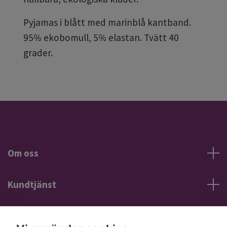
Pyjamas i blått med marinblå kantband.
95% ekobomull, 5% elastan. Tvätt 40
grader.
Om oss
Kundtjänst
Information