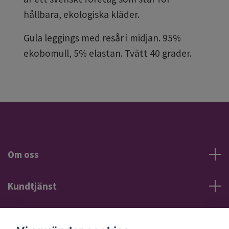
hållbara, ekologiska kläder.
Gula leggings med resår i midjan. 95%
ekobomull, 5% elastan. Tvätt 40 grader.
Om oss
Kundtjänst
Information