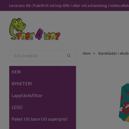
Leverans 69:-/fraktfritt vid köp 699:-! eller vid avhämtning i Uddevalla
Hem
Barnkläder i ekob
HEM
NYHETER!
Lapptäcksfiltar
LEGO
Paket till barn till superpris!