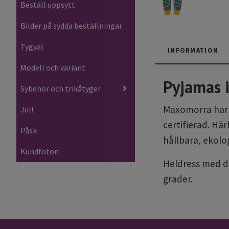
Beställ uppsytt
Bilder på sydda beställningar
Tygval
INFORMATION
Modell och variant
Pyjamas 
Sybehör och trikåtyger
Maxomorra har en
Jul!
certifierad. Hä
Påsk
hållbara, ekolo
Kundfoton
Heldress med d
grader.