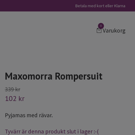
Betala med kort eller Klarna
0
Varukorg
Maxomorra Rompersuit
339 kr
102 kr
Pyjamas med rävar.
Tyvärr är denna produkt slut i lager :-(