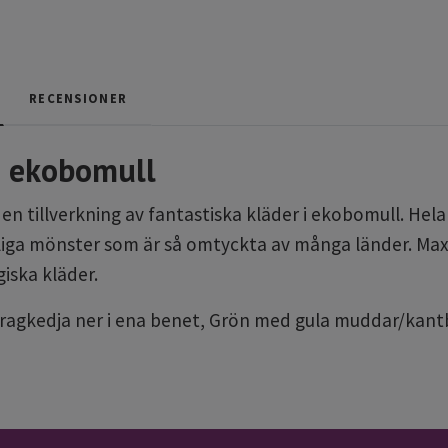
RECENSIONER
i ekobomull
 tillverkning av fantastiska kläder i ekobomull. Hela ke
rliga mönster som är så omtyckta av många länder. Max
giska kläder.
ragkedja ner i ena benet, Grön med gula muddar/kant