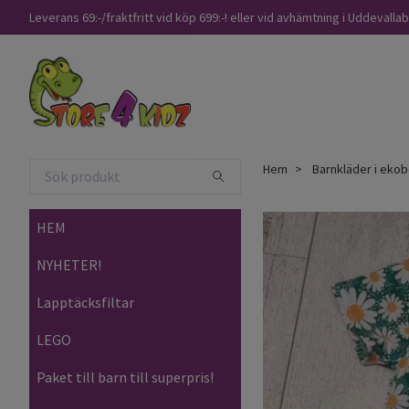
Leverans 69:-/fraktfritt vid köp 699:-! eller vid avhämtning i Uddevalla
Hem
Barnkläder i ekob
HEM
NYHETER!
Lapptäcksfiltar
LEGO
Paket till barn till superpris!