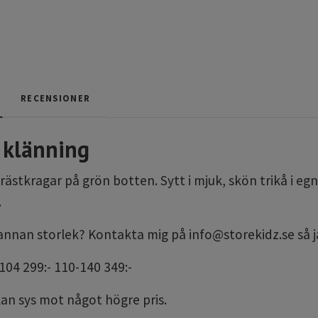
RECENSIONER
klänning
ästkragar på grön botten. Sytt i mjuk, skön trikå i e
.
a annan storlek? Kontakta mig på
info@storekidz.se
så j
-104 299:- 110-140 349:-
kan sys mot något högre pris.