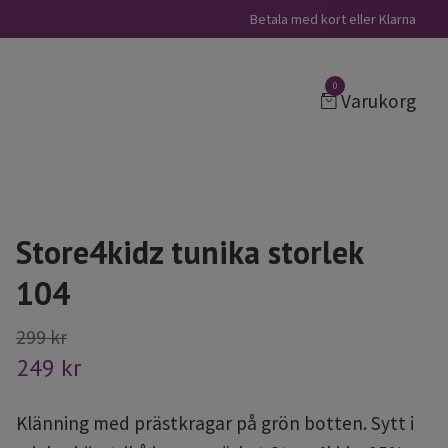
Betala med kort eller Klarna
0
Varukorg
Store4kidz tunika storlek
104
299 kr
249 kr
Klänning med prästkragar på grön botten. Sytt i