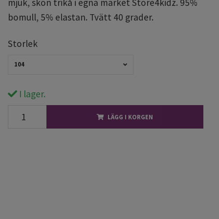
mjuk, skön trikå i egna märket Store4kidz. 95%
bomull, 5% elastan. Tvätt 40 grader.
Storlek
104
I lager.
LÄGG I KORGEN