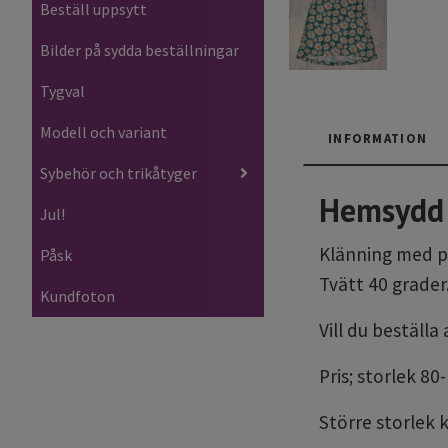
Beställ uppsytt
Bilder på sydda beställningar
Tygval
Modell och variant
INFORMATION
Sybehör och trikåtyger
Hemsydd 
Jul!
Klänning med pr
Påsk
Tvätt 40 grader
Kundfoton
Vill du beställ
Pris; storlek 80
Större storlek 