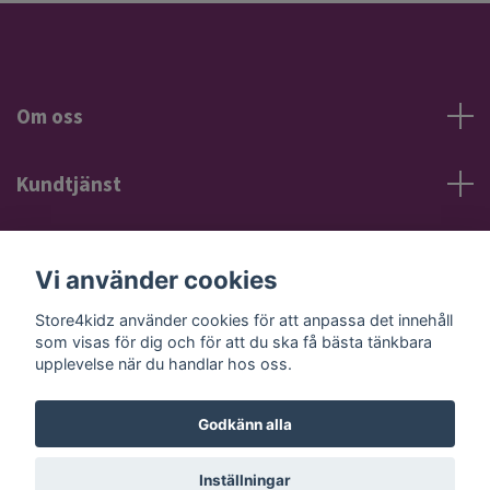
Om oss
Kundtjänst
Information
Vi använder cookies
Sociala medier
Store4kidz använder cookies för att anpassa det innehåll
som visas för dig och för att du ska få bästa tänkbara
upplevelse när du handlar hos oss.
Godkänn alla
© 2026 Store4kidz
Powered by Quickbutik
Inställningar