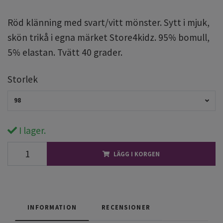
Röd klänning med svart/vitt mönster. Sytt i mjuk,
skön trikå i egna märket Store4kidz. 95% bomull,
5% elastan. Tvätt 40 grader.
Storlek
98
I lager.
LÄGG I KORGEN
INFORMATION
RECENSIONER