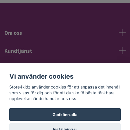
Om oss
Kundtjänst
Information
Vi använder cookies
Sociala medier
Store4kidz använder cookies för att anpassa det innehåll
som visas för dig och för att du ska få bästa tänkbara
upplevelse när du handlar hos oss.
Godkänn alla
© 2026 Store4kidz
Powered by Quickbutik
Inställningar