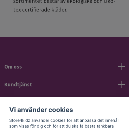
sortimentet består av ekologiska och Öko-
tex certifierade kläder.
Om oss
Kundtjänst
Information
Vi använder cookies
Sociala medier
Store4kidz använder cookies för att anpassa det innehåll
som visas för dig och för att du ska få bästa tänkbara