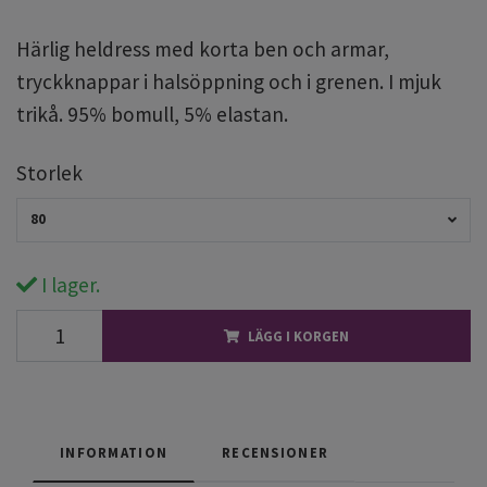
Härlig heldress med korta ben och armar,
tryckknappar i halsöppning och i grenen. I mjuk
trikå. 95% bomull, 5% elastan.
Storlek
80
I lager.
LÄGG I KORGEN
INFORMATION
RECENSIONER