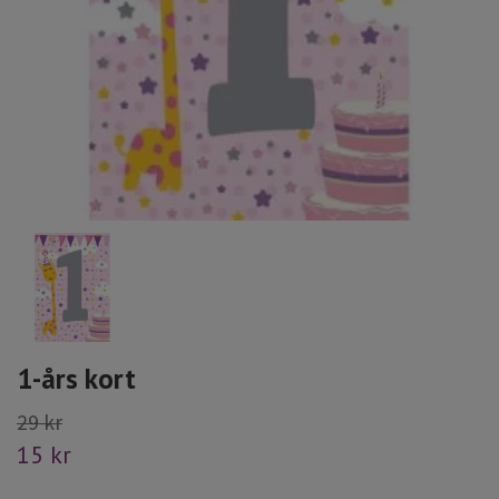
1-års kort
29 kr
15 kr