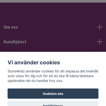
Om oss
Kundtjänst
Information
Vi använder cookies
Sociala medier
Store4kidz använder cookies för att anpassa det innehåll
som visas för dig och för att du ska få bästa tänkbara
upplevelse när du handlar hos oss.
Godkänn alla
© 2026 Store4kidz
Powered by Quickbutik
Inställningar