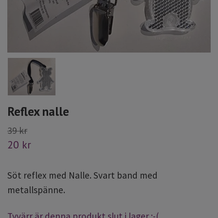
Reflex nalle
39 kr
20 kr
Söt reflex med Nalle. Svart band med
metallspänne.
Tyvärr är denna produkt slut i lager :-(