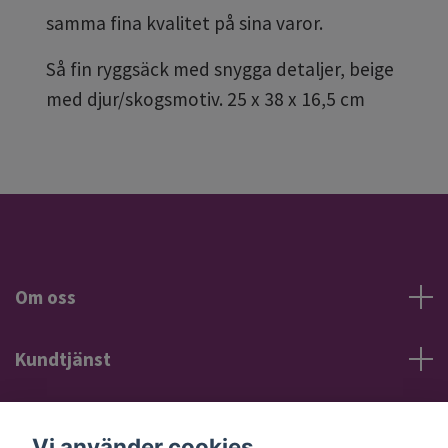
samma fina kvalitet på sina varor.
Så fin ryggsäck med snygga detaljer, beige
med djur/skogsmotiv.
25 x 38 x 16,5 cm
Om oss
Kundtjänst
Information
Vi använder cookies